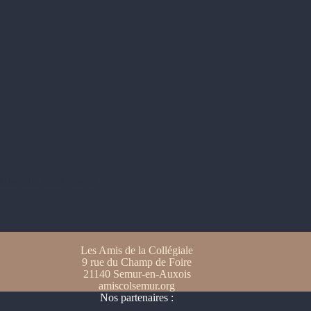
Chapelle Saint-Joseph
Les Amis de la Collégiale
9 rue du Champ de Foire
21140 Semur-en-Auxois
amiscolsemur.org
Nos partenaires :