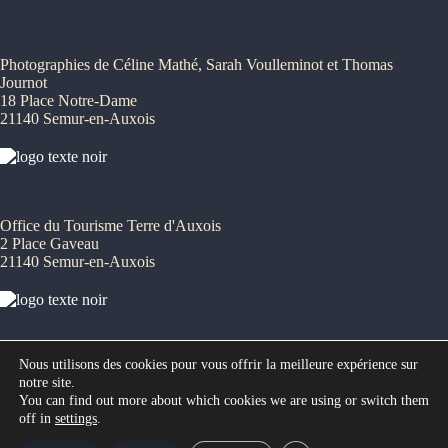
Photographies de Céline Mathé, Sarah Voulleminot et Thomas
Journot
18 Place Notre-Dame
21140 Semur-en-Auxois
Office du Tourisme Terre d'Auxois
2 Place Gaveau
21140 Semur-en-Auxois
Nous utilisons des cookies pour vous offrir la meilleure expérience sur
Mairie de Semur-en-Auxois
notre site.
7 bis place de l'Ancienne Comédie
You can find out more about which cookies we are using or switch them
21140 Semur-en-Auxois
off in
settings
.