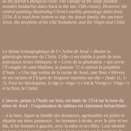
as the parish’s liturgical choir. The canopy of the large painted
wooden baldachin dates back to the late 15th century. However, the
central painting illustrating Christ’s earthly genealogy dates from
1554. It is read from bottom to top: the donor family, the ancestor
Jesse, the prophets of the Old Testament, and the Virgin and Child.
Le thème iconographique de l’« Arbre de Jessé » illustre la
généalogie terrestre du Christ. Celle-ci est établie à partir de trois
principaux textes bibliques: le « Livre de la génération » qui ouvre
l’Évangile de saint Mathieu, le psaume 72 et surtout la prophétie
d’Isaïe :
«
Une tige sortira de la racine de Jessé, une fleur s’élèvera
de ses racines et l’Esprit de Seigneur reposera sur elle » (Isaïe 11, 1-
3). Pour les théologiens, la tige (« virga ») c’est la Vierge (« Virgo »)
et la fleur, le Christ.
L’œuvre, peinte à l’huile sur bois, est datée de 1554 sur la base du
trône de Jessé ; l’organisation du tableau est clairement hiérarchisée :
– à la base, figure la famille des donateurs, agenouillée en prière et
répartie sur deux panneaux : les hommes à droite, avec le père et ses
fils, et les femmes à gauche, avec la mère et ses filles. Leur identité