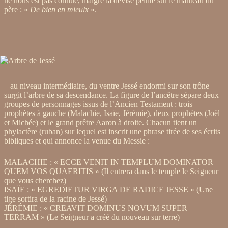
ne nous est pas connue, malgré la devise peinte sur le manteau du
père : «
De bien en mieulx
».
– au niveau intermédiaire, du ventre Jessé endormi sur son trône
surgit l’arbre de sa descendance. La figure de l’ancêtre sépare deux
groupes de personnages issus de l’Ancien Testament : trois
prophètes à gauche (Malachie, Isaïe, Jérémie), deux prophètes (Joël
et Michée) et le grand prêtre Aaron à droite. Chacun tient un
phylactère (ruban) sur lequel est inscrit une phrase tirée de ses écrits
bibliques et qui annonce la venue du Messie :
MALACHIE : « ECCE VENIT IN TEMPLUM DOMINATOR
QUEM VOS QUAERITIS » (Il entrera dans le temple le Seigneur
que vous cherchez)
ISAÏE : « EGREDIETUR VIRGA DE RADICE JESSE » (Une
tige sortira de la racine de Jessé)
JÉRÉMIE : « CREAVIT DOMINUS NOVUM SUPER
TERRAM » (Le Seigneur a créé du nouveau sur terre)