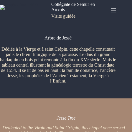
Passer
Collégiale de Semur-en-
au
Auxois
contenu
Visite guidée
Arbre de Jessé
Dédiée à la Vierge et à saint Crépin, cette chapelle constituait
jadis le chœur liturgique de la paroisse. Le dais du grand
baldaquin en bois peint remonte à la fin du XVe siècle. Mais le
tableau central illustrant la généalogie terrestre du Christ date
de 1554. Il se lit de bas en haut : la famille donatrice, l’ancêtre
Jessé, les prophètes de l’Ancien Testament, la Vierge à
l’Enfant.
Jesse Tree
Dedicated to the Virgin and Saint Crispin, this chapel once served