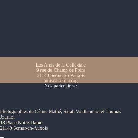
Abside et vitraux des saints locaux
Les Amis de la Collégiale
9 rue du Champ de Foire
21140 Semur-en-Auxois
amiscolsemur.org
Nos partenaires :
Photographies de Céline Mathé, Sarah Voulleminot et Thomas
Journot
18 Place Notre-Dame
21140 Semur-en-Auxois