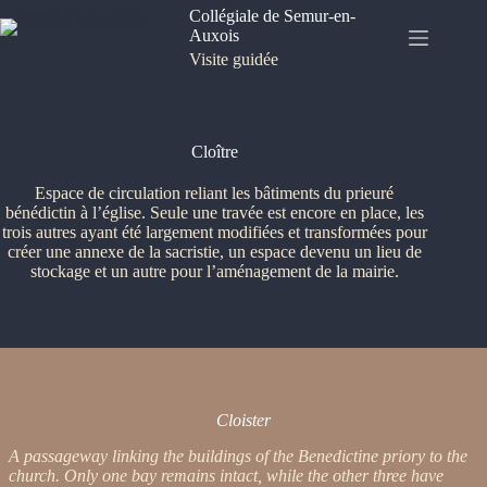
Passer
Collégiale de Semur-en-
au
Auxois
contenu
Visite guidée
Cloître
Espace de circulation reliant les bâtiments du prieuré
bénédictin à l’église. Seule une travée est encore en place, les
trois autres ayant été largement modifiées et transformées pour
créer une annexe de la sacristie, un espace devenu un lieu de
stockage et un autre pour l’aménagement de la mairie.
Cloister
A passageway linking the buildings of the Benedictine priory to the
church. Only one bay remains intact, while the other three have