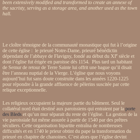
been extensively modified and transformed to create an annexe of
the sacristy, serving as a storage area, and another used as the town
hall.
Le cloître témoigne de la communauté monastique qui fut à l’origine
de cette église : le prieuré Notre-Dame, prieuré bénédictin
e
dépendant de l’abbaye de Flavigny, fondé au début du XI
siècle et
dont l’église fut érigée en paroisse dès 1154. Plus tard un habitant
de Semur de retour de Terre Sainte lui offrit une bague qu’il disait
être l’anneau nuptial de la Vierge. L’église que nous voyons
aujourd’hui fut sans doute construite dans les années 1220-1225
pour répondre à la grande affluence de pèlerins suscitée par cette
relique exceptionnelle.
Les religieux occupaient la majeure partie du bâtiment. Seul le
collatéral nord était destiné aux paroissiens qui entraient par la
porte
des Bleds
et qu’un mur séparait du reste de l’église. La gestion de la
vie paroissiale fut même assurée à partir de 1540 par des prêtres
séculiers. Cette organisation bipartite entraîna de nombreuses
difficultés et en 1740 le prieur obtint du pape la transformation du
prieuré en chapitre de chanoines. C’est alors que l’église devint