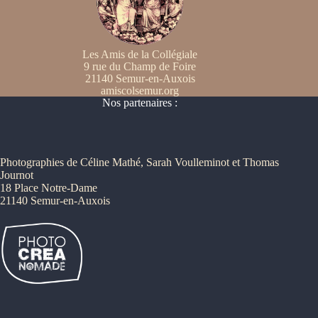
Les Amis de la Collégiale
9 rue du Champ de Foire
21140 Semur-en-Auxois
amiscolsemur.org
Nos partenaires :
Photographies de Céline Mathé, Sarah Voulleminot et Thomas
Journot
18 Place Notre-Dame
21140 Semur-en-Auxois