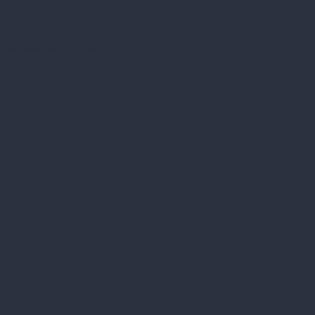
Chapelle Sainte-Barbe