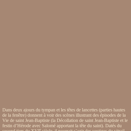
Dans deux ajours du tympan et les têtes de lancettes (parties hautes
de la fenêtre) donnent à voir des scènes illustrant des épisodes de la
Vie de saint Jean-Baptiste (la Décollation de saint Jean-Baptiste et le
festin d’Hérode avec Salomé apportant la tête du saint). Datés du
e
second tiers du XVI
siècle, il pourrait s’agir des vestiges du vitrail