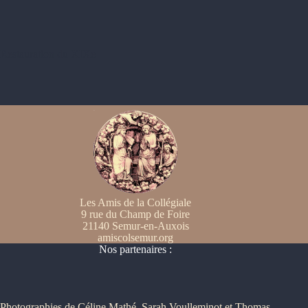
Restauration du XIXe
Les Amis de la Collégiale
9 rue du Champ de Foire
21140 Semur-en-Auxois
amiscolsemur.org
Nos partenaires :
Photographies de Céline Mathé, Sarah Voulleminot et Thomas