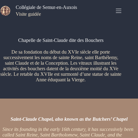
Passer
Collégiale de Semur-en-Auxois
au
contenu
Visite guidée
Chapelle de Saint-Claude dite des Bouchers
De sa fondation du début du XVIe siècle elle porte
successivement les noms de sainte Reine, saint Barthélemy,
saint Claude et de la Conception. Les vitraux illustrant les
activités des bouchers datent de la deuxième moitié du XVe
siècle. Le retable du XVIIe est surmonté d’une statue de sainte
Anne éduquant la Vierge.
Saint-Claude Chapel, also known as the Butchers’ Chapel
Since its founding in the early 16th century, it has successively been
called Saint Reine, Saint Bartholomew, Saint Claude, and the