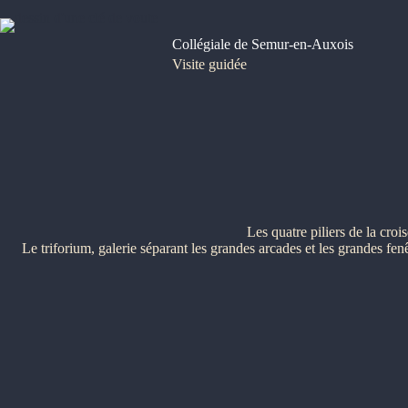
Passer
au
contenu
Collégiale de Semur-en-Auxois
Visite guidée
Les quatre piliers de la croi
Le triforium, galerie séparant les grandes arcades et les grandes fenêt